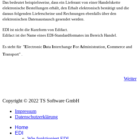
Das bedeutet beispielsweise, dass ein Lieferant von einer Handelskette
elektronische Bestellungen erhält, den Erhalt elektronisch bestätigt und die
daraus folgenden Lieferscheine und Rechnungen ebenfalls über den
elektronischen Datenaustausch gesendet werden.
EDI ist nicht die Kurzform von Edifact.
Edifact ist der Name eines EDI-Standardformates im Bereich Handel.
Es steht für "
E
lectronic
D
ata
I
nterchange
F
or
A
dministration,
C
ommerce and
T
ransport"
.
Weiter
Copyright © 2022 TS Software GmbH
Impressum
Datenschutzerklärung
Home
EDI
Wie funktioniert EDI